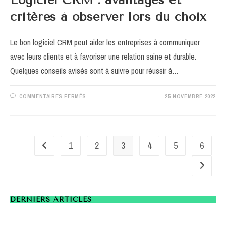
Logiciel CRM : avantages et
critères à observer lors du choix
Le bon logiciel CRM peut aider les entreprises à communiquer
avec leurs clients et à favoriser une relation saine et durable.
Quelques conseils avisés sont à suivre pour réussir à…
SUR
COMMENTAIRES FERMÉS
25 NOVEMBRE 2022
LOGICIEL
CRM
:
AVANTAGES
ET
CRITÈRES
À
1
2
3
4
5
6
Go to the previous page
OBSERVER
LORS
DU
Aller à l
CHOIX
DERNIERS ARTICLES