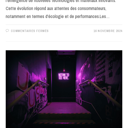
l'émergence de nouvelles technologies et matériaux innovants.
Cette évolution répond aux attentes des consommateurs,
notamment en termes d'écologie et de performances.Les…
SUR
COMMENTAIRES FERMÉS
16 NOVEMBRE 2024
INNOVATIONS
RÉCENTES
DANS
LE
MARCHÉ
DES
MOUCHOIRS