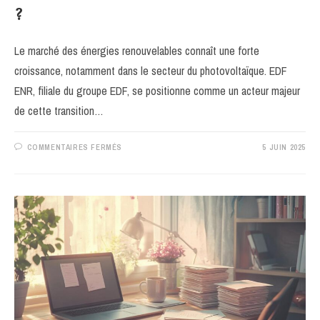
?
Le marché des énergies renouvelables connaît une forte
croissance, notamment dans le secteur du photovoltaïque. EDF
ENR, filiale du groupe EDF, se positionne comme un acteur majeur
de cette transition…
SUR
COMMENTAIRES FERMÉS
5 JUIN 2025
NOTRE
AVIS
SUR
EDF
ENR
:
COMMENT
SE
POSITIONNE
CET
INSTALLATEUR
FACE
A
LA
CONCURRENCE
?