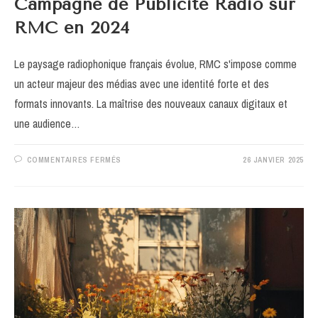
Campagne de Publicite Radio sur
RMC en 2024
Le paysage radiophonique français évolue, RMC s'impose comme
un acteur majeur des médias avec une identité forte et des
formats innovants. La maîtrise des nouveaux canaux digitaux et
une audience…
SUR
COMMENTAIRES FERMÉS
26 JANVIER 2025
LES
CLES
DU
SUCCES
POUR
VOTRE
CAMPAGNE
DE
PUBLICITE
RADIO
SUR
RMC
EN
2024