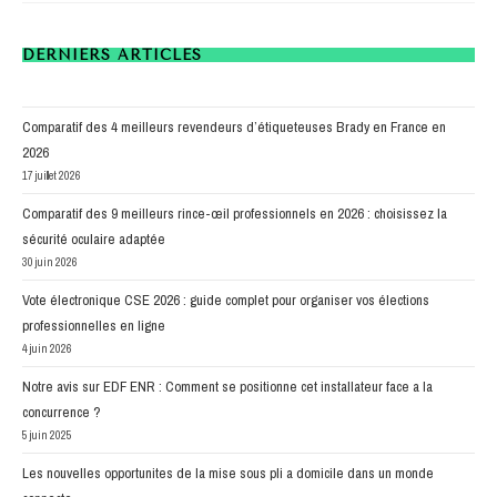
STRATÉGIE
FESTIVE
AVEC
CRÉATIVITÉ
DERNIERS ARTICLES
ET
IMPACT
:
TRANSFORMEZ
VOTRE
Comparatif des 4 meilleurs revendeurs d’étiqueteuses Brady en France en
ÉVÉNEMENT
EN
2026
EXPÉRIENCE
SENSORIELLE
17 juillet 2026
Comparatif des 9 meilleurs rince-œil professionnels en 2026 : choisissez la
sécurité oculaire adaptée
30 juin 2026
Vote électronique CSE 2026 : guide complet pour organiser vos élections
professionnelles en ligne
4 juin 2026
Notre avis sur EDF ENR : Comment se positionne cet installateur face a la
concurrence ?
5 juin 2025
Les nouvelles opportunites de la mise sous pli a domicile dans un monde