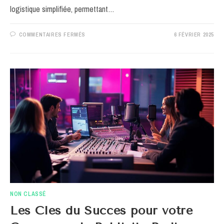
logistique simplifiée, permettant…
SUR
COMMENTAIRES FERMÉS
6 FÉVRIER 2025
DROPSHIPPING
:
COMMENT
NÉGOCIER
AVEC
DES
FOURNISSEURS
FRANÇAIS
ET
BÂTIR
UN
PARTENARIAT
DURABLE
?
NON CLASSÉ
Les Cles du Succes pour votre