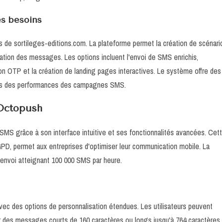
es besoins
 de sortileges-editions.com. La plateforme permet la création de scénari
sation des messages. Les options incluent l'envoi de SMS enrichis,
tion OTP et la création de landing pages interactives. Le système offre des
llées des performances des campagnes SMS.
Octopush
MS grâce à son interface intuitive et ses fonctionnalités avancées. Cet
GPD, permet aux entreprises d'optimiser leur communication mobile. La
'envoi atteignant 100 000 SMS par heure.
ec des options de personnalisation étendues. Les utilisateurs peuvent
er des messages courts de 160 caractères ou longs jusqu'à 764 caractères.