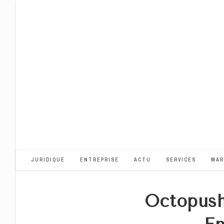
Skip
to
content
JURIDIQUE
ENTREPRISE
ACTU
SERVICES
MAR
Octopush